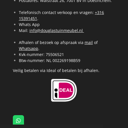
Postadres: Walstraat 26, 7001 BV in Doetinchem.
Telefonisch contact verkoop en vragen:
+316
15391451
.
Whats App
Mail:
info@douglastuinmeubel.nl
Afhalen of bezoek op afspraak via
mail
of
Whatsapp
.
Kvk-nummer: 75506521
Btw-nummer: NL 002269198B59
Veilig betalen via Ideal of betalen bij afhalen.
W