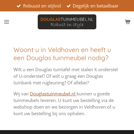
Robuust en stijlvol
Degelijk en betaalbaar
Ga
direct
naar
de
hoofdinhoud
Woont u in Veldhoven en heeft u
een Douglas tuinmeubel nodig?
Wilt u een Douglas tuintafel met stalen X-onderstel
of U-onderstel? Of wilt u graag een Douglas
tuinbank met rugleuning? Of allebei?
Wij van
Douglastuinmeubel.nl
kunnen u goede
tuinmeubels leveren. U kunt uw bestelling via de
webshop doen en we bezorgen in Veldhoven of u
kunt uw bestelling bij ons ophalen.