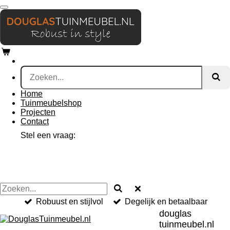
Ga
direct
naar
de
hoofdinhoud
Home
Tuinmeubelshop
Projecten
Contact
Stel een vraag:
Robuust en stijlvol
Degelijk en betaalbaar
douglas
tuinmeubel.nl