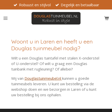
Robuust en stijlvol
Degelijk en betaalbaar
Ga
direct
naar
de
hoofdinhoud
Woont u in Laren en heeft u een
Douglas tuinmeubel nodig?
Wilt u een Douglas tuintafel met stalen X-onderstel
of U-onderstel? Of wilt u graag een Douglas
tuinbank met rugleuning? Of allebei?
Wij van
Douglastuinmeubel.nl
kunnen u goede
tuinmeubels leveren. U kunt uw bestelling via de
webshop doen en we bezorgen in Laren of u kunt
uw bestelling bij ons ophalen.