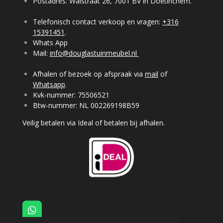
Postadres: Walstraat 26, 7001 BV in Doetinchem.
Telefonisch contact verkoop en vragen:
+316
15391451
.
Whats App
Mail:
info@douglastuinmeubel.nl
Afhalen of bezoek op afspraak via
mail
of
Whatsapp
.
Kvk-nummer: 75506521
Btw-nummer: NL 002269198B59
Veilig betalen via Ideal of betalen bij afhalen.
W